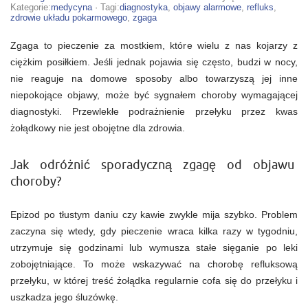
zgaga
Kategorie:
medycyna
· Tagi:
diagnostyka
,
objawy alarmowe
,
refluks
,
może
zdrowie układu pokarmowego
,
zgaga
świadczyć
o
Zgaga to pieczenie za mostkiem, które wielu z nas kojarzy z
poważniejszym
problemie?
ciężkim posiłkiem. Jeśli jednak pojawia się często, budzi w nocy,
nie reaguje na domowe sposoby albo towarzyszą jej inne
niepokojące objawy, może być sygnałem choroby wymagającej
diagnostyki. Przewlekłe podrażnienie przełyku przez kwas
żołądkowy nie jest obojętne dla zdrowia.
Jak odróżnić sporadyczną zgagę od objawu
choroby?
Epizod po tłustym daniu czy kawie zwykle mija szybko. Problem
zaczyna się wtedy, gdy pieczenie wraca kilka razy w tygodniu,
utrzymuje się godzinami lub wymusza stałe sięganie po leki
zobojętniające. To może wskazywać na chorobę refluksową
przełyku, w której treść żołądka regularnie cofa się do przełyku i
uszkadza jego śluzówkę.