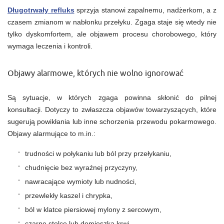
Długotrwały refluks
sprzyja stanowi zapalnemu, nadżerkom, a z
czasem zmianom w nabłonku przełyku. Zgaga staje się wtedy nie
tylko dyskomfortem, ale objawem procesu chorobowego, który
wymaga leczenia i kontroli.
Objawy alarmowe, których nie wolno ignorować
Są sytuacje, w których zgaga powinna skłonić do pilnej
konsultacji. Dotyczy to zwłaszcza objawów towarzyszących, które
sugerują powikłania lub inne schorzenia przewodu pokarmowego.
Objawy alarmujące to m.in.:
trudności w połykaniu lub ból przy przełykaniu,
chudnięcie bez wyraźnej przyczyny,
nawracające wymioty lub nudności,
przewlekły kaszel i chrypka,
ból w klatce piersiowej mylony z sercowym,
czarne stolce lub domieszka krwi.