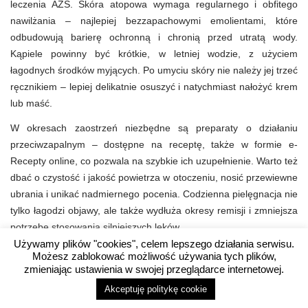
leczenia AZS. Skóra atopowa wymaga regularnego i obfitego
nawilżania – najlepiej bezzapachowymi emolientami, które
odbudowują barierę ochronną i chronią przed utratą wody.
Kąpiele powinny być krótkie, w letniej wodzie, z użyciem
łagodnych środków myjących. Po umyciu skóry nie należy jej trzeć
ręcznikiem – lepiej delikatnie osuszyć i natychmiast nałożyć krem
lub maść.
W okresach zaostrzeń niezbędne są preparaty o działaniu
przeciwzapalnym – dostępne na receptę, także w formie e-
Recepty online, co pozwala na szybkie ich uzupełnienie. Warto też
dbać o czystość i jakość powietrza w otoczeniu, nosić przewiewne
ubrania i unikać nadmiernego pocenia. Codzienna pielęgnacja nie
tylko łagodzi objawy, ale także wydłuża okresy remisji i zmniejsza
potrzebę stosowania silniejszych leków.
Używamy plików "cookies", celem lepszego działania serwisu.
Możesz zablokować możliwość używania tych plików,
zmieniając ustawienia w swojej przeglądarce internetowej.
Czy naturalne preparaty są skuteczne w
Akceptuję politykę cookie
profilaktyce grypy?