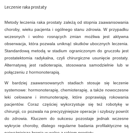
Leczenie raka prostaty
Metody leczenia raka prostaty zależą od stopnia zaawansowania
choroby, wieku pacjenta i ogólnego stanu zdrowia. W przypadku
wczesnych i wolno rosnących zmian możliwa jest aktywna
obserwacja, która pozwala uniknąć skutków ubocznych leczenia.
Standardową metodą w stadium ograniczonym do gruczołu jest
prostatektomia radykalna, czyli chirurgiczne usunięcie prostaty.
Alternatywą jest radioterapia, stosowana samodzielnie lub w
połączeniu z hormonoterapią.
W bardziej zaawansowanych stadiach stosuje się leczenie
systemowe: hormonoterapię, chemioterapię, a także nowoczesne
leki celowane i immunoterapię, które poprawiają rokowania
pacjentów. Coraz częściej wykorzystuje się też robotykę w
chirurgii, co pozwala na precyzyjniejsze operacje i szybszy powrót
do zdrowia. Kluczem do sukcesu pozostaje jednak wczesne
wykrycie choroby, dlatego regularne badania profilaktyczne są
najważniejszą bronią w walce z rakiem prostaty.