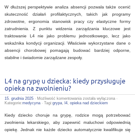
W dłuższej perspektywie analiza absencji pozwala także ocenić
skuteczność działań profilaktycznych, takich jak programy
zdrowotne, ergonomia stanowisk pracy czy elastyczne formy
zatrudnienia. Z punktu widzenia zarządzania kluczowe jest
traktowanie L4 nie jako problemu jednostkowego, lecz jako
wskaźnika kondycji organizacji. Właściwie wykorzystane dane o
absencji chorobowej pomagają budować bardziej odporne,
stabilne i świadomie zarządzane zespoły.
L4 na grypę u dziecka: kiedy przysługuje
opieka na zwolnieniu?
L4
15. grudnia 2025
·
Możliwość komentowania
została wyłączona
·
na
Kategorie:
medycyna
· Tagi:
grypa
,
l4
,
opieka nad dzieckiem
grypę
u
Kiedy dziecko choruje na grypę, rodzice mogą potrzebować
dziecka:
kiedy
zwolnienia lekarskiego, aby zapewnić maluchowi odpowiednią
przysługuje
opiekę. Jednak nie każde dziecko automatycznie kwalifikuje się
opieka
na