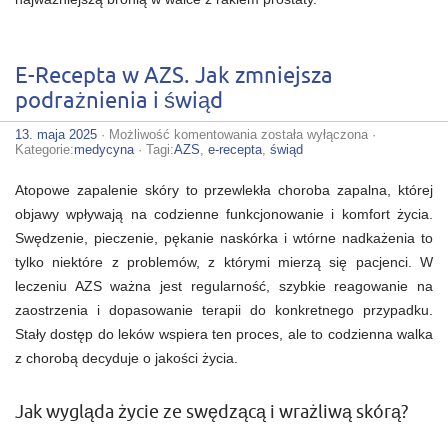
E-Recepta w AZS. Jak zmniejsza
podrażnienia i świąd
E-
13. maja 2025
·
Możliwość komentowania
została wyłączona
·
Recepta
Kategorie:
medycyna
· Tagi:
AZS
,
e-recepta
,
świąd
w
AZS.
Atopowe zapalenie skóry to przewlekła choroba zapalna, której
Jak
zmniejsza
objawy wpływają na codzienne funkcjonowanie i komfort życia.
podrażnienia
Swędzenie, pieczenie, pękanie naskórka i wtórne nadkażenia to
i
świąd
tylko niektóre z problemów, z którymi mierzą się pacjenci. W
leczeniu AZS ważna jest regularność, szybkie reagowanie na
zaostrzenia i dopasowanie terapii do konkretnego przypadku.
Stały dostęp do leków wspiera ten proces, ale to codzienna walka
z chorobą decyduje o jakości życia.
Jak wygląda życie ze swędzącą i wrażliwą skórą?