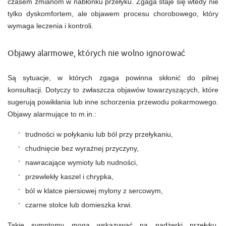
czasem zmianom w nabłonku przełyku. Zgaga staje się wtedy nie
tylko dyskomfortem, ale objawem procesu chorobowego, który
wymaga leczenia i kontroli.
Objawy alarmowe, których nie wolno ignorować
Są sytuacje, w których zgaga powinna skłonić do pilnej
konsultacji. Dotyczy to zwłaszcza objawów towarzyszących, które
sugerują powikłania lub inne schorzenia przewodu pokarmowego.
Objawy alarmujące to m.in.:
trudności w połykaniu lub ból przy przełykaniu,
chudnięcie bez wyraźnej przyczyny,
nawracające wymioty lub nudności,
przewlekły kaszel i chrypka,
ból w klatce piersiowej mylony z sercowym,
czarne stolce lub domieszka krwi.
Takie symptomy mogą wskazywać na nadżerki przełyku,