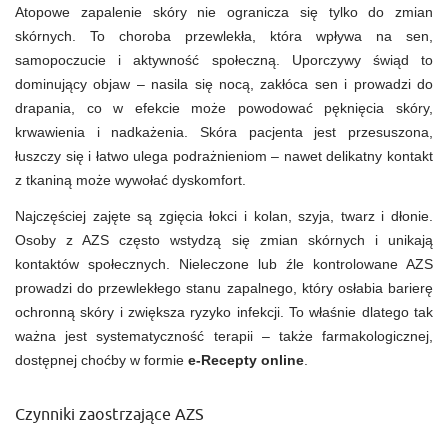
Atopowe zapalenie skóry nie ogranicza się tylko do zmian
skórnych. To choroba przewlekła, która wpływa na sen,
samopoczucie i aktywność społeczną. Uporczywy świąd to
dominujący objaw – nasila się nocą, zakłóca sen i prowadzi do
drapania, co w efekcie może powodować pęknięcia skóry,
krwawienia i nadkażenia. Skóra pacjenta jest przesuszona,
łuszczy się i łatwo ulega podrażnieniom – nawet delikatny kontakt
z tkaniną może wywołać dyskomfort.
Najczęściej zajęte są zgięcia łokci i kolan, szyja, twarz i dłonie.
Osoby z AZS często wstydzą się zmian skórnych i unikają
kontaktów społecznych. Nieleczone lub źle kontrolowane AZS
prowadzi do przewlekłego stanu zapalnego, który osłabia barierę
ochronną skóry i zwiększa ryzyko infekcji. To właśnie dlatego tak
ważna jest systematyczność terapii – także farmakologicznej,
dostępnej choćby w formie
e-Recepty online
.
Czynniki zaostrzające AZS