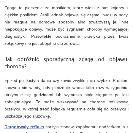
o
Zgaga to pieczenie za mostkiem, które wielu z nas kojarzy z
poważniejszym
problemie?
ciężkim posiłkiem. Jeśli jednak pojawia się często, budzi w nocy,
nie reaguje na domowe sposoby albo towarzyszą jej inne
niepokojące objawy, może być sygnałem choroby wymagającej
diagnostyki. Przewlekłe podrażnienie przełyku przez kwas
żołądkowy nie jest obojętne dla zdrowia.
Jak odróżnić sporadyczną zgagę od objawu
choroby?
Epizod po tłustym daniu czy kawie zwykle mija szybko. Problem
zaczyna się wtedy, gdy pieczenie wraca kilka razy w tygodniu,
utrzymuje się godzinami lub wymusza stałe sięganie po leki
zobojętniające. To może wskazywać na chorobę refluksową
przełyku, w której treść żołądka regularnie cofa się do przełyku i
uszkadza jego śluzówkę.
Długotrwały refluks
sprzyja stanowi zapalnemu, nadżerkom, a z