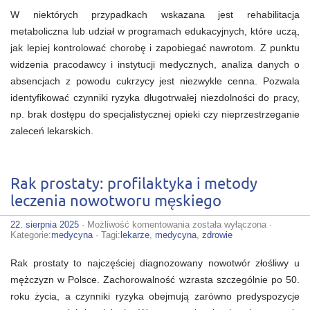
W niektórych przypadkach wskazana jest rehabilitacja
metaboliczna lub udział w programach edukacyjnych, które uczą,
jak lepiej kontrolować chorobę i zapobiegać nawrotom. Z punktu
widzenia pracodawcy i instytucji medycznych, analiza danych o
absencjach z powodu cukrzycy jest niezwykle cenna. Pozwala
identyfikować czynniki ryzyka długotrwałej niezdolności do pracy,
np. brak dostępu do specjalistycznej opieki czy nieprzestrzeganie
zaleceń lekarskich.
Rak prostaty: profilaktyka i metody
leczenia nowotworu męskiego
Rak
22. sierpnia 2025
·
Możliwość komentowania
została wyłączona
·
prostaty:
Kategorie:
medycyna
· Tagi:
lekarze
,
medycyna
,
zdrowie
profilaktyka
i
Rak prostaty to najczęściej diagnozowany nowotwór złośliwy u
metody
leczenia
mężczyzn w Polsce. Zachorowalność wzrasta szczególnie po 50.
nowotworu
roku życia, a czynniki ryzyka obejmują zarówno predyspozycje
męskiego