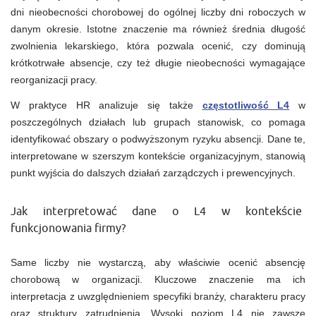
dni nieobecności chorobowej do ogólnej liczby dni roboczych w
danym okresie. Istotne znaczenie ma również średnia długość
zwolnienia lekarskiego, która pozwala ocenić, czy dominują
krótkotrwałe absencje, czy też długie nieobecności wymagające
reorganizacji pracy.
W praktyce HR analizuje się także
częstotliwość L4
w
poszczególnych działach lub grupach stanowisk, co pomaga
identyfikować obszary o podwyższonym ryzyku absencji. Dane te,
interpretowane w szerszym kontekście organizacyjnym, stanowią
punkt wyjścia do dalszych działań zarządczych i prewencyjnych.
Jak interpretować dane o L4 w kontekście
funkcjonowania firmy?
Same liczby nie wystarczą, aby właściwie ocenić absencję
chorobową w organizacji. Kluczowe znaczenie ma ich
interpretacja z uwzględnieniem specyfiki branży, charakteru pracy
oraz struktury zatrudnienia. Wysoki poziom L4 nie zawsze