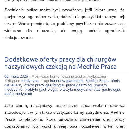
Zwolnienie online może być rozważane, jeśli lekarz uzna, że
pacjent wymaga odpoczynku, dalszej diagnostyki lub kontynuacji
terapii. Warto pamiętać, że problemy psychiczne nie zawsze są
widoczne dla otoczenia, ale mogą realnie ograniczać
funkcjonowanie.
Dodatkowe oferty pracy dla chirurgów
naczyniowych czekają na Medfile Praca
Dodatkowe
06. maja 2026
·
Możliwość komentowania
została wyłączona
·
oferty
Kategorie:
medycyna
· Tagi:
kariera w gastrologii
,
Medfile Praca
,
oferty
pracy
dla lekarzy
,
oferty pracy gastrologia
,
praca gastrolog
,
praca w
dla
medycynie
,
praktyki gastrologia
,
praktyki medyczne
,
staż gastrologia
,
chirurgów
staże medyczne
naczyniowych
czekają
Jako chirurg naczyniowy, masz przed sobą wiele możliwości
na
Medfile
zawodowych, w tym także elastyczne formy zatrudnienia.
Medfile
Praca
Praca
to platforma, która umożliwia znalezienie ofert pracy
dopasowanych do Twoich umiejętności i oczekiwań, w tym ofert