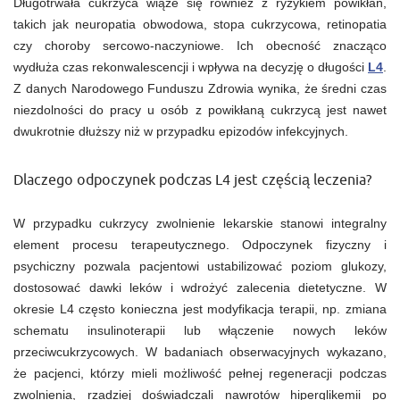
Długotrwała cukrzyca wiąże się również z ryzykiem powikłań,
takich jak neuropatia obwodowa, stopa cukrzycowa, retinopatia
czy choroby sercowo-naczyniowe. Ich obecność znacząco
wydłuża czas rekonwalescencji i wpływa na decyzję o długości
L4
.
Z danych Narodowego Funduszu Zdrowia wynika, że średni czas
niezdolności do pracy u osób z powikłaną cukrzycą jest nawet
dwukrotnie dłuższy niż w przypadku epizodów infekcyjnych.
Dlaczego odpoczynek podczas L4 jest częścią leczenia?
W przypadku cukrzycy zwolnienie lekarskie stanowi integralny
element procesu terapeutycznego. Odpoczynek fizyczny i
psychiczny pozwala pacjentowi ustabilizować poziom glukozy,
dostosować dawki leków i wdrożyć zalecenia dietetyczne. W
okresie L4 często konieczna jest modyfikacja terapii, np. zmiana
schematu insulinoterapii lub włączenie nowych leków
przeciwcukrzycowych. W badaniach obserwacyjnych wykazano,
że pacjenci, którzy mieli możliwość pełnej regeneracji podczas
zwolnienia, rzadziej doświadczali nawrotów hiperglikemii po