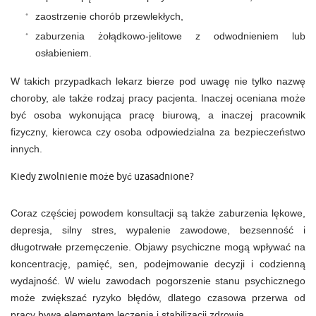
zaostrzenie chorób przewlekłych,
zaburzenia żołądkowo-jelitowe z odwodnieniem lub
osłabieniem.
W takich przypadkach lekarz bierze pod uwagę nie tylko nazwę
choroby, ale także rodzaj pracy pacjenta. Inaczej oceniana może
być osoba wykonująca pracę biurową, a inaczej pracownik
fizyczny, kierowca czy osoba odpowiedzialna za bezpieczeństwo
innych.
Kiedy zwolnienie może być uzasadnione?
Coraz częściej powodem konsultacji są także zaburzenia lękowe,
depresja, silny stres, wypalenie zawodowe, bezsenność i
długotrwałe przemęczenie. Objawy psychiczne mogą wpływać na
koncentrację, pamięć, sen, podejmowanie decyzji i codzienną
wydajność. W wielu zawodach pogorszenie stanu psychicznego
może zwiększać ryzyko błędów, dlatego czasowa przerwa od
pracy bywa elementem leczenia i stabilizacji zdrowia.