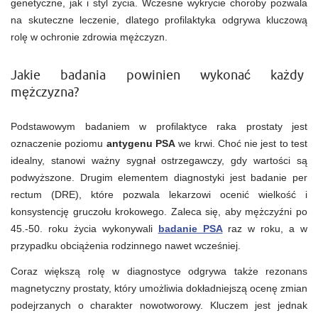
genetyczne, jak i styl życia. Wczesne wykrycie choroby pozwala
na skuteczne leczenie, dlatego profilaktyka odgrywa kluczową
rolę w ochronie zdrowia mężczyzn.
Jakie badania powinien wykonać każdy
mężczyzna?
Podstawowym badaniem w profilaktyce raka prostaty jest
oznaczenie poziomu
antygenu PSA
we krwi. Choć nie jest to test
idealny, stanowi ważny sygnał ostrzegawczy, gdy wartości są
podwyższone. Drugim elementem diagnostyki jest badanie per
rectum (DRE), które pozwala lekarzowi ocenić wielkość i
konsystencję gruczołu krokowego. Zaleca się, aby mężczyźni po
45.-50. roku życia wykonywali
badanie PSA
raz w roku, a w
przypadku obciążenia rodzinnego nawet wcześniej.
Coraz większą rolę w diagnostyce odgrywa także rezonans
magnetyczny prostaty, który umożliwia dokładniejszą ocenę zmian
podejrzanych o charakter nowotworowy. Kluczem jest jednak