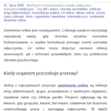
Coraz
01. lipca 2026
·
Możliwość komentowania
została wyłączona
·
więcej
Kategorie:
medycyna
· Tagi:
ból i praca
,
choroby przewlekłe
,
infekcje
osób
dróg oddechowych
,
konsultacja zdalna
,
L4 online
,
lekarz online
,
ocena
korzysta
stanu zdrowia
,
stres i wypalenie zawodowe
,
telemedycyna
,
zwolnienie
ze
lekarskie online
zwolnienia
online.
Zwolnienie online jest rozwiązaniem, z którego pacjenci korzystają
Jakie
choroby
najczęściej wtedy, gdy choroba utrudnia normalne
są
funkcjonowanie, a szybka konsultacja pomaga ocenić potrzebę
najczęstszą
przyczyną?
odpoczynku. L4 online może dotyczyć zarówno infekcji
sezonowych, jak i schorzeń przewlekłych, bólu czy problemów
zdrowia psychicznego.
Kiedy organizm potrzebuje przerwy?
Jedną z najczęstszych przyczyn
zwolnienia online
są infekcje
dróg oddechowych, grypa, przeziębienie z nasilonymi objawami,
zapalenie zatok czy infekcje gardła. Pacjenci zgłaszają się do
lekarza, gdy gorączka, kaszel, ból mięśni, osłabienie lub duszność
uniemożliwiają pracę i wymagają odpoczynku. W takich