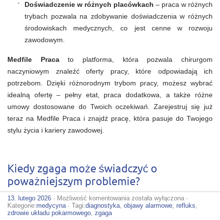
Doświadczenie w różnych placówkach
– praca w różnych
trybach pozwala na zdobywanie doświadczenia w różnych
środowiskach medycznych, co jest cenne w rozwoju
zawodowym.
Medfile Praca
to platforma, która pozwala chirurgom
naczyniowym znaleźć oferty pracy, które odpowiadają ich
potrzebom. Dzięki różnorodnym trybom pracy, możesz wybrać
idealną ofertę – pełny etat, praca dodatkowa, a także różne
umowy dostosowane do Twoich oczekiwań. Zarejestruj się już
teraz na Medfile Praca i znajdź pracę, która pasuje do Twojego
stylu życia i kariery zawodowej.
Kiedy zgaga może świadczyć o
poważniejszym problemie?
Kiedy
13. lutego 2026
·
Możliwość komentowania
została wyłączona
·
zgaga
Kategorie:
medycyna
· Tagi:
diagnostyka
,
objawy alarmowe
,
refluks
,
może
zdrowie układu pokarmowego
,
zgaga
świadczyć