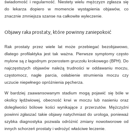
świadomość i regularność. Niestety wielu mężczyzn zgłasza się
do lekarza dopiero w momencie wystąpienia objawów, co
znacznie zmniejsza szanse na całkowite wyleczenie.
Objawy raka prostaty, które powinny zaniepokoić
Rak prostaty przez wiele lat może przebiegać bezobjawowo,
dlatego profilaktyka jest tak ważna. Pierwsze symptomy często
mylone są z łagodnym przerostem gruczołu krokowego (BPH). Do
najczęstszych objawów należą trudności w oddawaniu moczu,
częstomocz, nagłe parcia, osłabienie strumienia moczu czy
uczucie niepełnego opróżnienia pęcherza.
W bardziej zaawansowanym stadium mogą pojawić się bóle w
okolicy lędźwiowej, obecność krwi w moczu lub nasieniu oraz
dolegliwości bólowe kości wynikające z przerzutów. Mężczyźni
powinni zgłaszać takie objawy natychmiast do urologa, ponieważ
szybka diagnostyka pozwala odróżnić zmiany nowotworowe od
innych schorzeń prostaty i wdrożyć właściwe leczenie.