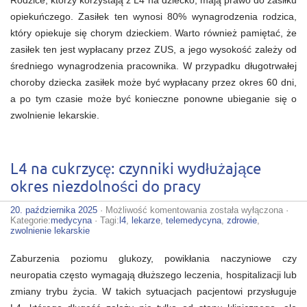
Rodzice, którzy korzystają z L4 na dziecko, mają prawo do zasiłku
opiekuńczego. Zasiłek ten wynosi 80% wynagrodzenia rodzica,
który opiekuje się chorym dzieckiem. Warto również pamiętać, że
zasiłek ten jest wypłacany przez ZUS, a jego wysokość zależy od
średniego wynagrodzenia pracownika. W przypadku długotrwałej
choroby dziecka zasiłek może być wypłacany przez okres 60 dni,
a po tym czasie może być konieczne ponowne ubieganie się o
zwolnienie lekarskie.
L4 na cukrzycę: czynniki wydłużające
okres niezdolności do pracy
L4
20. października 2025
·
Możliwość komentowania
została wyłączona
·
na
Kategorie:
medycyna
· Tagi:
l4
,
lekarze
,
telemedycyna
,
zdrowie
,
cukrzycę:
zwolnienie lekarskie
czynniki
wydłużające
Zaburzenia poziomu glukozy, powikłania naczyniowe czy
okres
niezdolności
neuropatia często wymagają dłuższego leczenia, hospitalizacji lub
do
zmiany trybu życia. W takich sytuacjach pacjentowi przysługuje
pracy