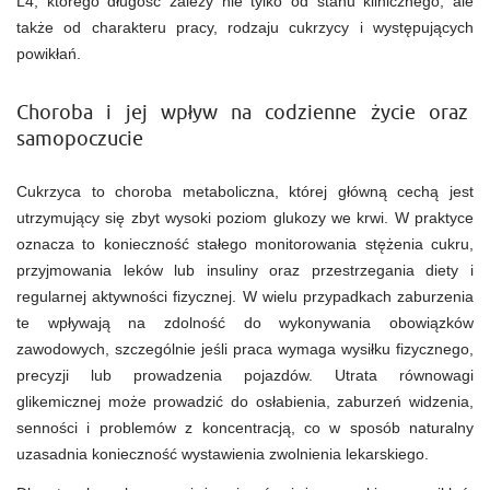
L4, którego długość zależy nie tylko od stanu klinicznego, ale
także od charakteru pracy, rodzaju cukrzycy i występujących
powikłań.
Choroba i jej wpływ na codzienne życie oraz
samopoczucie
Cukrzyca to choroba metaboliczna, której główną cechą jest
utrzymujący się zbyt wysoki poziom glukozy we krwi. W praktyce
oznacza to konieczność stałego monitorowania stężenia cukru,
przyjmowania leków lub insuliny oraz przestrzegania diety i
regularnej aktywności fizycznej. W wielu przypadkach zaburzenia
te wpływają na zdolność do wykonywania obowiązków
zawodowych, szczególnie jeśli praca wymaga wysiłku fizycznego,
precyzji lub prowadzenia pojazdów. Utrata równowagi
glikemicznej może prowadzić do osłabienia, zaburzeń widzenia,
senności i problemów z koncentracją, co w sposób naturalny
uzasadnia konieczność wystawienia zwolnienia lekarskiego.