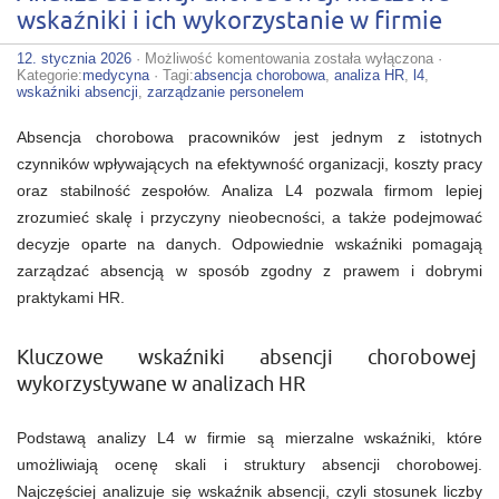
wskaźniki i ich wykorzystanie w firmie
Analiza
12. stycznia 2026
·
Możliwość komentowania
została wyłączona
·
absencji
Kategorie:
medycyna
· Tagi:
absencja chorobowa
,
analiza HR
,
l4
,
chorobowej:
wskaźniki absencji
,
zarządzanie personelem
kluczowe
wskaźniki
Absencja chorobowa pracowników jest jednym z istotnych
i
ich
czynników wpływających na efektywność organizacji, koszty pracy
wykorzystanie
oraz stabilność zespołów. Analiza L4 pozwala firmom lepiej
w
firmie
zrozumieć skalę i przyczyny nieobecności, a także podejmować
decyzje oparte na danych. Odpowiednie wskaźniki pomagają
zarządzać absencją w sposób zgodny z prawem i dobrymi
praktykami HR.
Kluczowe wskaźniki absencji chorobowej
wykorzystywane w analizach HR
Podstawą analizy L4 w firmie są mierzalne wskaźniki, które
umożliwiają ocenę skali i struktury absencji chorobowej.
Najczęściej analizuje się wskaźnik absencji, czyli stosunek liczby