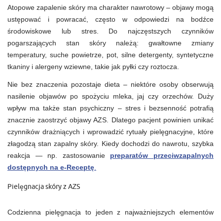
Atopowe zapalenie skóry ma charakter nawrotowy – objawy mogą
ustępować i powracać, często w odpowiedzi na bodźce
środowiskowe lub stres. Do najczęstszych czynników
pogarszających stan skóry należą: gwałtowne zmiany
temperatury, suche powietrze, pot, silne detergenty, syntetyczne
tkaniny i alergeny wziewne, takie jak pyłki czy roztocza.
Nie bez znaczenia pozostaje dieta – niektóre osoby obserwują
nasilenie objawów po spożyciu mleka, jaj czy orzechów. Duży
wpływ ma także stan psychiczny – stres i bezsenność potrafią
znacznie zaostrzyć objawy AZS. Dlatego pacjent powinien unikać
czynników drażniących i wprowadzić rytuały pielęgnacyjne, które
złagodzą stan zapalny skóry. Kiedy dochodzi do nawrotu, szybka
reakcja — np. zastosowanie
preparatów przeciwzapalnych
dostępnych na e-Receptę
.
Pielęgnacja skóry z AZS
Codzienna pielęgnacja to jeden z najważniejszych elementów