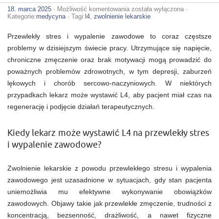
L4
18. marca 2025
·
Możliwość komentowania
została wyłączona
·
na
Kategorie:
medycyna
· Tagi:
l4
,
zwolnienie lekarskie
przewlekły
stres
Przewlekły stres i wypalenie zawodowe to coraz częstsze
i
wypalenie
problemy w dzisiejszym świecie pracy. Utrzymujące się napięcie,
zawodowe.
chroniczne zmęczenie oraz brak motywacji mogą prowadzić do
Jakie
są
poważnych problemów zdrowotnych, w tym depresji, zaburzeń
zasady
jego
lękowych i chorób sercowo-naczyniowych. W niektórych
wystawiania?
przypadkach lekarz może wystawić L4, aby pacjent miał czas na
regenerację i podjęcie działań terapeutycznych.
Kiedy lekarz może wystawić L4 na przewlekły stres
i wypalenie zawodowe?
Zwolnienie lekarskie z powodu przewlekłego stresu i wypalenia
zawodowego jest uzasadnione w sytuacjach, gdy stan pacjenta
uniemożliwia mu efektywne wykonywanie obowiązków
zawodowych. Objawy takie jak przewlekłe zmęczenie, trudności z
koncentracją, bezsenność, drażliwość, a nawet fizyczne