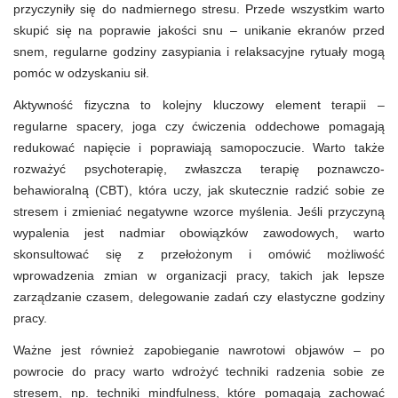
przyczyniły się do nadmiernego stresu. Przede wszystkim warto
skupić się na poprawie jakości snu – unikanie ekranów przed
snem, regularne godziny zasypiania i relaksacyjne rytuały mogą
pomóc w odzyskaniu sił.
Aktywność fizyczna to kolejny kluczowy element terapii –
regularne spacery, joga czy ćwiczenia oddechowe pomagają
redukować napięcie i poprawiają samopoczucie. Warto także
rozważyć psychoterapię, zwłaszcza terapię poznawczo-
behawioralną (CBT), która uczy, jak skutecznie radzić sobie ze
stresem i zmieniać negatywne wzorce myślenia. Jeśli przyczyną
wypalenia jest nadmiar obowiązków zawodowych, warto
skonsultować się z przełożonym i omówić możliwość
wprowadzenia zmian w organizacji pracy, takich jak lepsze
zarządzanie czasem, delegowanie zadań czy elastyczne godziny
pracy.
Ważne jest również zapobieganie nawrotowi objawów – po
powrocie do pracy warto wdrożyć techniki radzenia sobie ze
stresem, np. techniki mindfulness, które pomagają zachować