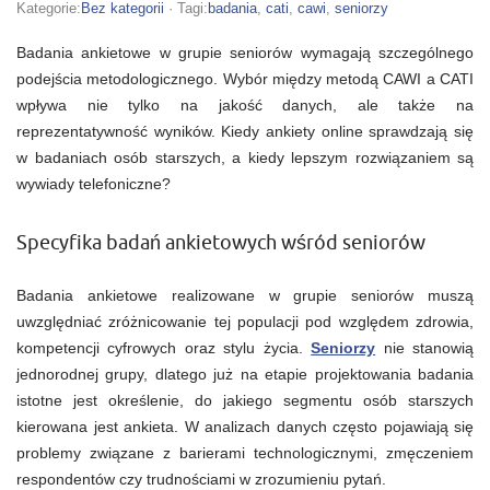
ankietowe
Kategorie:
Bez kategorii
· Tagi:
badania
,
cati
,
cawi
,
seniorzy
w
grupie
Badania ankietowe w grupie seniorów wymagają szczególnego
seniorów:
kiedy
podejścia metodologicznego. Wybór między metodą CAWI a CATI
CAWI
wpływa nie tylko na jakość danych, ale także na
lub
CATI
reprezentatywność wyników. Kiedy ankiety online sprawdzają się
się
sprawdzają?
w badaniach osób starszych, a kiedy lepszym rozwiązaniem są
wywiady telefoniczne?
Specyfika badań ankietowych wśród seniorów
Badania ankietowe realizowane w grupie seniorów muszą
uwzględniać zróżnicowanie tej populacji pod względem zdrowia,
kompetencji cyfrowych oraz stylu życia.
Seniorzy
nie stanowią
jednorodnej grupy, dlatego już na etapie projektowania badania
istotne jest określenie, do jakiego segmentu osób starszych
kierowana jest ankieta. W analizach danych często pojawiają się
problemy związane z barierami technologicznymi, zmęczeniem
respondentów czy trudnościami w zrozumieniu pytań.