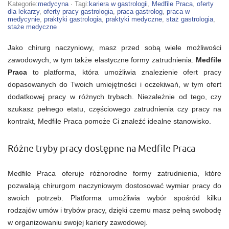
oferty
Kategorie:
medycyna
· Tagi:
kariera w gastrologii
,
Medfile Praca
,
oferty
pracy
dla lekarzy
,
oferty pracy gastrologia
,
praca gastrolog
,
praca w
dla
medycynie
,
praktyki gastrologia
,
praktyki medyczne
,
staż gastrologia
,
chirurgów
staże medyczne
naczyniowych
czekają
Jako chirurg naczyniowy, masz przed sobą wiele możliwości
na
Medfile
zawodowych, w tym także elastyczne formy zatrudnienia.
Medfile
Praca
Praca
to platforma, która umożliwia znalezienie ofert pracy
dopasowanych do Twoich umiejętności i oczekiwań, w tym ofert
dodatkowej pracy w różnych trybach. Niezależnie od tego, czy
szukasz pełnego etatu, częściowego zatrudnienia czy pracy na
kontrakt, Medfile Praca pomoże Ci znaleźć idealne stanowisko.
Różne tryby pracy dostępne na Medfile Praca
Medfile Praca oferuje różnorodne formy zatrudnienia, które
pozwalają chirurgom naczyniowym dostosować wymiar pracy do
swoich potrzeb. Platforma umożliwia wybór spośród kilku
rodzajów umów i trybów pracy, dzięki czemu masz pełną swobodę
w organizowaniu swojej kariery zawodowej.