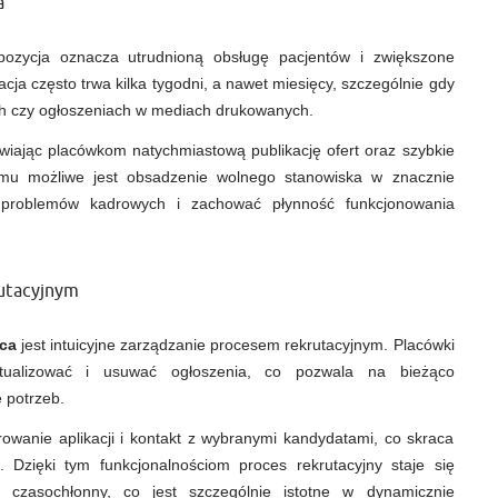
a
zycja oznacza utrudnioną obsługę pacjentów i zwiększone
acja często trwa kilka tygodni, a nawet miesięcy, szczególnie gdy
ch czy ogłoszeniach w mediach drukowanych.
wiając placówkom natychmiastową publikację ofert oraz szybkie
 temu możliwe jest obsadzenie wolnego stanowiska w znacznie
 problemów kadrowych i zachować płynność funkcjonowania
utacyjnym
aca
jest intuicyjne zarządzanie procesem rekrutacyjnym. Placówki
ualizować i usuwać ogłoszenia, co pozwala na bieżąco
 potrzeb.
rowanie aplikacji i kontakt z wybranymi kandydatami, co skraca
e. Dzięki tym funkcjonalnościom proces rekrutacyjny staje się
ej czasochłonny, co jest szczególnie istotne w dynamicznie