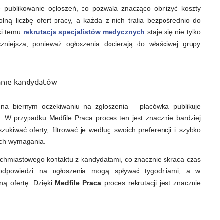
e publikowanie ogłoszeń, co pozwala znacząco obniżyć koszty
lną liczbę ofert pracy, a każda z nich trafia bezpośrednio do
ęki temu
rekrutacja specjalistów medycznych
staje się nie tylko
czniejsza, ponieważ ogłoszenia docierają do właściwej grupy
anie kandydatów
 na biernym oczekiwaniu na zgłoszenia – placówka publikuje
. W przypadku Medfile Praca proces ten jest znacznie bardziej
kiwać oferty, filtrować je według swoich preferencji i szybko
 ich wymagania.
chmiastowego kontaktu z kandydatami, co znacznie skraca czas
 odpowiedzi na ogłoszenia mogą spływać tygodniami, a w
ną ofertę. Dzięki
Medfile Praca
proces rekrutacji jest znacznie