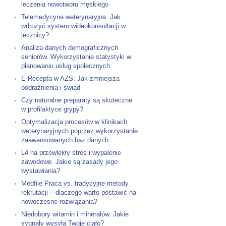
leczenia nowotworu męskiego
Telemedycyna weterynaryjna. Jak
wdrożyć system wideokonsultacji w
lecznicy?
Analiza danych demograficznych
seniorów. Wykorzystanie statystyki w
planowaniu usług społecznych
E-Recepta w AZS. Jak zmniejsza
podrażnienia i świąd
Czy naturalne preparaty są skuteczne
w profilaktyce grypy?
Optymalizacja procesów w klinikach
weterynaryjnych poprzez wykorzystanie
zaawansowanych baz danych
L4 na przewlekły stres i wypalenie
zawodowe. Jakie są zasady jego
wystawiania?
Medfile Praca vs. tradycyjne metody
rekrutacji – dlaczego warto postawić na
nowoczesne rozwiązania?
Niedobory witamin i minerałów. Jakie
sygnały wysyła Twoje ciało?