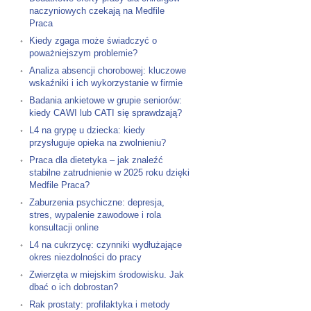
naczyniowych czekają na Medfile
Praca
Kiedy zgaga może świadczyć o
poważniejszym problemie?
Analiza absencji chorobowej: kluczowe
wskaźniki i ich wykorzystanie w firmie
Badania ankietowe w grupie seniorów:
kiedy CAWI lub CATI się sprawdzają?
L4 na grypę u dziecka: kiedy
przysługuje opieka na zwolnieniu?
Praca dla dietetyka – jak znaleźć
stabilne zatrudnienie w 2025 roku dzięki
Medfile Praca?
Zaburzenia psychiczne: depresja,
stres, wypalenie zawodowe i rola
konsultacji online
L4 na cukrzycę: czynniki wydłużające
okres niezdolności do pracy
Zwierzęta w miejskim środowisku. Jak
dbać o ich dobrostan?
Rak prostaty: profilaktyka i metody