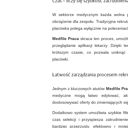
Czas – liczy się szybkość zatrudnieni
W sektorze medycznym każda wolna po
obciążenie dla zespołu. Tradycyjna rekrut
placówka polega wyłącznie na polecenia
Medfile Praca
skraca ten proces, umożli
przeglądanie aplikacji lekarzy. Dzięki
krótszym czasie, co pozwala uniknąć
placówki.
Łatwość zarządzania procesem rekr
Jednym z kluczowych atutów
Medfile Pr
medyczne mogą łatwo edytować, akt
dostosowywać oferty do zmieniających się
Dodatkowo system umożliwia szybkie filt
czas selekcji i przyspiesza zatrudnieni
bardziej przejrzysty, efektywny i mni