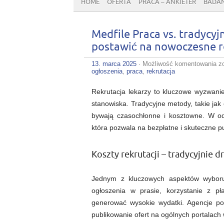
HOME
OFERTA
PRACA – ANKIETER
BADAN
Medfile Praca vs. tradycyj
postawić na nowoczesne r
Me
13. marca 2025
·
Możliwość komentowania
z
P
ogłoszenia
,
praca
,
rekrutacja
vs
tr
Rekrutacja lekarzy to kluczowe wyzwani
m
re
stanowiska. Tradycyjne metody, takie jak
–
bywają czasochłonne i kosztowne. W o
d
w
która pozwala na bezpłatne i skuteczne pu
p
n
n
r
Koszty rekrutacji – tradycyjnie 
Jednym z kluczowych aspektów wyboru 
ogłoszenia w prasie, korzystanie z pła
generować wysokie wydatki. Agencje pobi
publikowanie ofert na ogólnych portalac