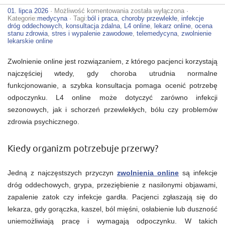
Coraz
01. lipca 2026
·
Możliwość komentowania
została wyłączona
·
więcej
Kategorie:
medycyna
· Tagi:
ból i praca
,
choroby przewlekłe
,
infekcje
osób
dróg oddechowych
,
konsultacja zdalna
,
L4 online
,
lekarz online
,
ocena
korzysta
stanu zdrowia
,
stres i wypalenie zawodowe
,
telemedycyna
,
zwolnienie
ze
lekarskie online
zwolnienia
online.
Zwolnienie online jest rozwiązaniem, z którego pacjenci korzystają
Jakie
choroby
najczęściej wtedy, gdy choroba utrudnia normalne
są
funkcjonowanie, a szybka konsultacja pomaga ocenić potrzebę
najczęstszą
przyczyną?
odpoczynku. L4 online może dotyczyć zarówno infekcji
sezonowych, jak i schorzeń przewlekłych, bólu czy problemów
zdrowia psychicznego.
Kiedy organizm potrzebuje przerwy?
Jedną z najczęstszych przyczyn
zwolnienia online
są infekcje
dróg oddechowych, grypa, przeziębienie z nasilonymi objawami,
zapalenie zatok czy infekcje gardła. Pacjenci zgłaszają się do
lekarza, gdy gorączka, kaszel, ból mięśni, osłabienie lub duszność
uniemożliwiają pracę i wymagają odpoczynku. W takich