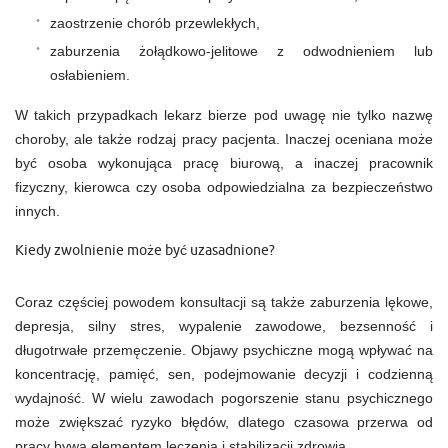
zaostrzenie chorób przewlekłych,
zaburzenia żołądkowo-jelitowe z odwodnieniem lub
osłabieniem.
W takich przypadkach lekarz bierze pod uwagę nie tylko nazwę
choroby, ale także rodzaj pracy pacjenta. Inaczej oceniana może
być osoba wykonująca pracę biurową, a inaczej pracownik
fizyczny, kierowca czy osoba odpowiedzialna za bezpieczeństwo
innych.
Kiedy zwolnienie może być uzasadnione?
Coraz częściej powodem konsultacji są także zaburzenia lękowe,
depresja, silny stres, wypalenie zawodowe, bezsenność i
długotrwałe przemęczenie. Objawy psychiczne mogą wpływać na
koncentrację, pamięć, sen, podejmowanie decyzji i codzienną
wydajność. W wielu zawodach pogorszenie stanu psychicznego
może zwiększać ryzyko błędów, dlatego czasowa przerwa od
pracy bywa elementem leczenia i stabilizacji zdrowia.