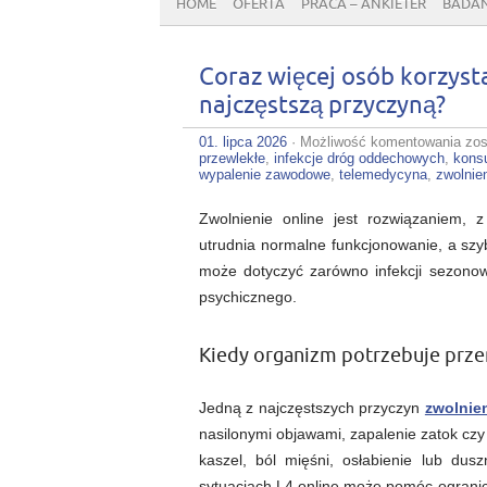
HOME
OFERTA
PRACA – ANKIETER
BADAN
Coraz więcej osób korzysta
najczęstszą przyczyną?
Cor
01. lipca 2026
·
Możliwość komentowania
zos
wię
przewlekłe
,
infekcje dróg oddechowych
,
konsu
osó
wypalenie zawodowe
,
telemedycyna
,
zwolnien
kor
ze
Zwolnienie online jest rozwiązaniem, z
zwo
onl
utrudnia normalne funkcjonowanie, a sz
Jak
może dotyczyć zarówno infekcji sezonow
cho
są
psychicznego.
naj
prz
Kiedy organizm potrzebuje prze
Jedną z najczęstszych przyczyn
zwolnien
nasilonymi objawami, zapalenie zatok czy 
kaszel, ból mięśni, osłabienie lub du
sytuacjach L4 online może pomóc ogranic