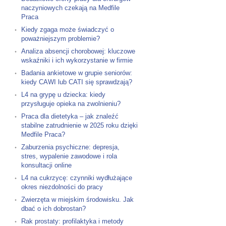
naczyniowych czekają na Medfile
Praca
Kiedy zgaga może świadczyć o
poważniejszym problemie?
Analiza absencji chorobowej: kluczowe
wskaźniki i ich wykorzystanie w firmie
Badania ankietowe w grupie seniorów:
kiedy CAWI lub CATI się sprawdzają?
L4 na grypę u dziecka: kiedy
przysługuje opieka na zwolnieniu?
Praca dla dietetyka – jak znaleźć
stabilne zatrudnienie w 2025 roku dzięki
Medfile Praca?
Zaburzenia psychiczne: depresja,
stres, wypalenie zawodowe i rola
konsultacji online
L4 na cukrzycę: czynniki wydłużające
okres niezdolności do pracy
Zwierzęta w miejskim środowisku. Jak
dbać o ich dobrostan?
Rak prostaty: profilaktyka i metody