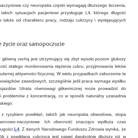
czynniki
naczyniowe czy neuropatia często wymagają dłuższego leczenia,
wydłużające
okres
W takich sytuacjach pacjentowi przysługuje L4, którego długość
niezdolności
le także od charakteru pracy, rodzaju cukrzycy i występujących
do
pracy
e życie oraz samopoczucie
j główną cechą jest utrzymujący się zbyt wysoki poziom glukozy
ność stałego monitorowania stężenia cukru, przyjmowania leków
egularnej aktywności fizycznej. W wielu przypadkach zaburzenia te
owiązków zawodowych, szczególnie jeśli praca wymaga wysiłku
 pojazdów. Utrata równowagi glikemicznej może prowadzić do
i i problemów z koncentracją, co w sposób naturalny uzasadnia
skiego.
 z ryzykiem powikłań, takich jak neuropatia obwodowa, stopa
 sercowo-naczyniowe. Ich obecność znacząco wydłuża czas
ługości
L4
. Z danych Narodowego Funduszu Zdrowia wynika, że
ób z powikłaną cukrzycą jest nawet dwukrotnie dłuższy niż w