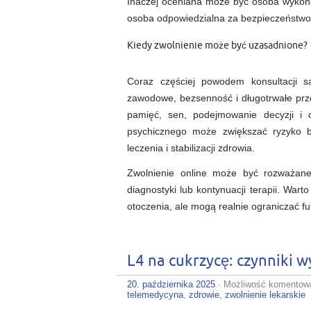
Inaczej oceniana może być osoba wykonuj
osoba odpowiedzialna za bezpieczeństwo
Kiedy zwolnienie może być uzasadnione?
Coraz częściej powodem konsultacji są
zawodowe, bezsenność i długotrwałe pr
pamięć, sen, podejmowanie decyzji i
psychicznego może zwiększać ryzyko 
leczenia i stabilizacji zdrowia.
Zwolnienie online może być rozważane
diagnostyki lub kontynuacji terapii. War
otoczenia, ale mogą realnie ograniczać f
L4 na cukrzycę: czynniki w
20. października 2025
·
Możliwość komentow
telemedycyna
,
zdrowie
,
zwolnienie lekarskie