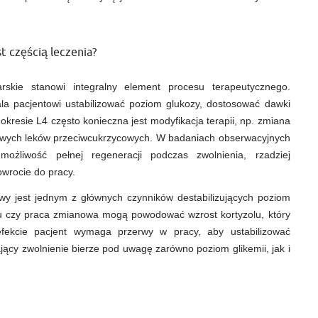
t częścią leczenia?
rskie stanowi integralny element procesu terapeutycznego.
la pacjentowi ustabilizować poziom glukozy, dostosować dawki
okresie L4 często konieczna jest modyfikacja terapii, np. zmiana
 nowych leków przeciwcukrzycowych. W badaniach obserwacyjnych
możliwość pełnej regeneracji podczas zwolnienia, rzadziej
owrocie do pracy.
wy jest jednym z głównych czynników destabilizujących poziom
asu czy praca zmianowa mogą powodować wzrost kortyzolu, który
 efekcie pacjent wymaga przerwy w pracy, aby ustabilizować
ący zwolnienie bierze pod uwagę zarówno poziom glikemii, jak i