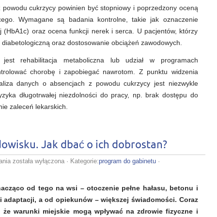
 powodu cukrzycy powinien być stopniowy i poprzedzony oceną
cego. Wymagane są badania kontrolne, takie jak oznaczenie
 (HbA1c) oraz ocena funkcji nerek i serca. U pacjentów, którzy
cję diabetologiczną oraz dostosowanie obciążeń zawodowych.
est rehabilitacja metaboliczna lub udział w programach
ontrolować chorobę i zapobiegać nawrotom. Z punktu widzenia
naliza danych o absencjach z powodu cukrzycy jest niezwykle
yzyka długotrwałej niezdolności do pracy, np. brak dostępu do
nie zaleceń lekarskich.
owisku. Jak dbać o ich dobrostan?
Zwierzęta
ania
została wyłączona
· Kategorie:
program do gabinetu
·
w
miejskim
środowisku.
znacząco od tego na wsi – otoczenie pełne hałasu, betonu i
Jak
dbać
 adaptacji, a od opiekunów – większej świadomości. Coraz
o
ę, że warunki miejskie mogą wpływać na zdrowie fizyczne i
ich