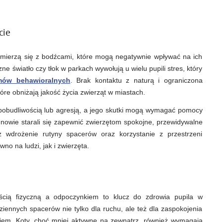
dobrostan?
cie
y, mierzą się z bodźcami, które mogą negatywnie wpływać na ich
e światło czy tłok w parkach wywołują u wielu pupili stres, który
mów behawioralnych
. Brak kontaktu z naturą i ograniczona
tóre obniżają jakość życia zwierząt w miastach.
adpobudliwością lub agresją, a jego skutki mogą wymagać pomocy
kunowie starali się zapewnić zwierzętom spokojne, przewidywalne
wdrożenie rutyny spacerów oraz korzystanie z przestrzeni
wno na ludzi, jak i zwierzęta.
cią fizyczną a odpoczynkiem to klucz do zdrowia pupila w
iennych spacerów nie tylko dla ruchu, ale też dla zaspokojenia
eniem. Koty, choć mniej aktywne na zewnątrz, również wymagają