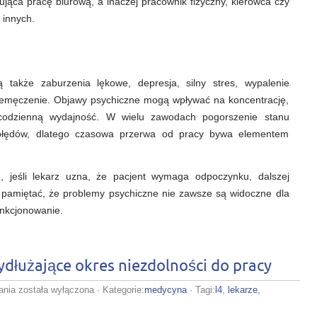
ąca pracę biurową, a inaczej pracownik fizyczny, kierowca czy
 innych.
 także zaburzenia lękowe, depresja, silny stres, wypalenie
zemęczenie. Objawy psychiczne mogą wpływać na koncentrację,
 codzienną wydajność. W wielu zawodach pogorszenie stanu
błędów, dlatego czasowa przerwa od pracy bywa elementem
, jeśli lekarz uzna, że pacjent wymaga odpoczynku, dalszej
to pamiętać, że problemy psychiczne nie zawsze są widoczne dla
unkcjonowanie.
ydłużające okres niezdolności do pracy
L4
ania
została wyłączona
· Kategorie:
medycyna
· Tagi:
l4
,
lekarze
,
na
cukrzycę: