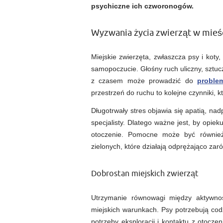
psychiczne ich czworonogów.
Wyzwania życia zwierząt w mieś
Miejskie zwierzęta, zwłaszcza psy i kot
samopoczucie. Głośny ruch uliczny, sztuczn
z czasem może prowadzić do
proble
przestrzeń do ruchu to kolejne czynniki, k
Długotrwały stres objawia się apatią, n
specjalisty. Dlatego ważne jest, by opie
otoczenie. Pomocne może być również 
zielonych, które działają odprężająco zaró
Dobrostan miejskich zwierząt
Utrzymanie równowagi między aktywnoś
miejskich warunkach. Psy potrzebują codz
potrzeby eksploracji i kontaktu z otocz