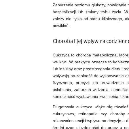
Zaburzenia poziomu glukozy, powikłania 
hospitalizacji lub zmiany trybu życia. 
zależy nie tylko od stanu klinicznego, a
powikłań.
Choroba i jej wpływ na codzienn
Cukrzyca to choroba metaboliczna, które
we krwi. W praktyce oznacza to koniecz
lub insuliny oraz przestrzegania diety i r
wpływają na zdolność do wykonywania ob
fizycznego, precyzji lub prowadzenia
osłabienia, zaburzeń widzenia, sennośc
konieczność wystawienia zwolnienia lekar
Długotrwała cukrzyca wiąże się również
cukrzycowa, retinopatia czy choroby
rekonwalescencji i wpływa na decyzję o d
średni czas niezdolności do pracy u os