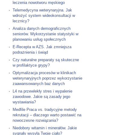
leczenia nowotworu męskiego
Telemedycyna weterynaryjna. Jak
wdrożyć system wideokonsultacji w
lecznicy?
Analiza danych demograficznych
seniorów. Wykorzystanie statystyki w
planowaniu usług społecznych
E-Recepta w AZS. Jak zmniejsza
podrażnienia i świąd
Czy naturalne preparaty są skuteczne
w profilaktyce grypy?
Optymalizacja procesów w klinikach
weterynaryjnych poprzez wykorzystanie
zaawansowanych baz danych
L4 na przewlekły stres i wypalenie
zawodowe. Jakie są zasady jego
wystawiania?
Medfile Praca vs. tradycyjne metody
rekrutacji – dlaczego warto postawić na
nowoczesne rozwiązania?
Niedobory witamin i minerałów. Jakie
sygnały wysyła Twoje ciało?