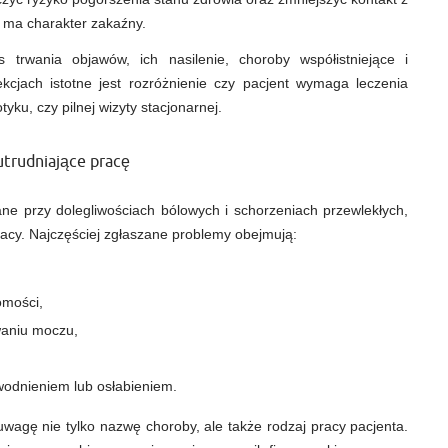
 ma charakter zakaźny.
s trwania objawów, ich nasilenie, choroby współistniejące i
kcjach istotne jest rozróżnienie czy pacjent wymaga leczenia
ku, czy pilnej wizyty stacjonarnej.
utrudniające pracę
ne przy dolegliwościach bólowych i schorzeniach przewlekłych,
acy. Najczęściej zgłaszane problemy obejmują:
omości,
waniu moczu,
wodnieniem lub osłabieniem.
wagę nie tylko nazwę choroby, ale także rodzaj pracy pacjenta.