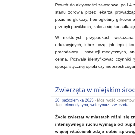
Powrót do aktywności zawodowej po L4 z
stanu zdrowia przez lekarza prowadzą
poziomu glukozy, hemoglobiny glikowanej
przebyli powikłania, zaleca się konsulta
W niektórych przypadkach wskazana j
edukacyjnych, które uczą, jak lepiej k
pracodawcy i instytucji medycznych, a
cenna. Pozwala identyfikować czynniki r
specjalistycznej opieki czy nieprzestrzega
Zwierzęta w miejskim środ
20. października 2025
·
Możliwość komentow
Tagi:
telemedycyna
,
weterynarz
,
zwierzęta
Życie zwierząt w miastach różni się 
intensywnego ruchu wymaga od pupili
więcej właścicieli zdaje sobie spraw