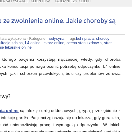
IA SATYSFAKCJI KLIENTÓW
TAJEMNICZY KLIENT
 ze zwolnienia online. Jakie choroby są
az
tała wyłączona
· Kategorie:
medycyna
· Tagi:
ból i praca
,
choroby
cej
ltacja zdalna
,
L4 online
,
lekarz online
,
ocena stanu zdrowia
,
stres i
b
ie lekarskie online
zysta
 którego pacjenci korzystają najczęściej wtedy, gdy choroba
lnienia
ine.
ybka konsultacja pomaga ocenić potrzebę odpoczynku. L4 online
ie
ych, jak i schorzeń przewlekłych, bólu czy problemów zdrowia
roby
częstszą
yczyną?
rwy?
ia online
są infekcje dróg oddechowych, grypa, przeziębienie z
infekcje gardła. Pacjenci zgłaszają się do lekarza, gdy gorączka,
szność uniemożliwiają pracę i wymagają odpoczynku. W takich
zyć ryzyko pogorszenia stanu zdrowia oraz zmniejszyć kontakt z